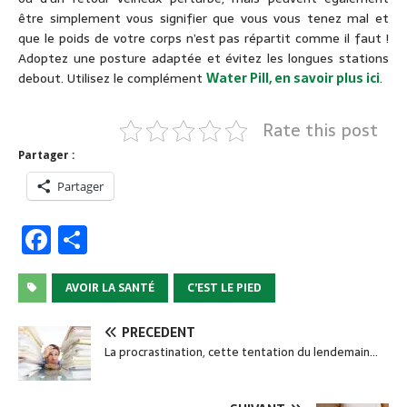
être simplement vous signifier que vous vous tenez mal et
que le poids de votre corps n’est pas répartit comme il faut !
Adoptez une posture adaptée et évitez les longues stations
debout. Utilisez le complément
Water Pill, en savoir plus ici
.
Rate this post
Partager :
Partager
F
P
a
ar
c
ta
AVOIR LA SANTÉ
C’EST LE PIED
e
g
PRÉCÉDENT
b
er
La procrastination, cette tentation du lendemain…
o