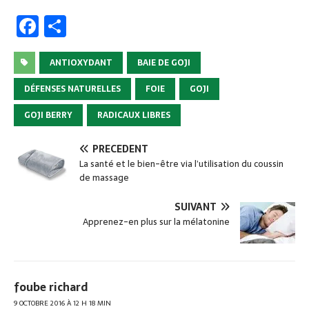
F
P
a
ar
c
ta
ANTIOXYDANT
BAIE DE GOJI
e
g
DÉFENSES NATURELLES
FOIE
GOJI
b
er
GOJI BERRY
RADICAUX LIBRES
o
o
PRÉCÉDENT
La santé et le bien-être via l’utilisation du coussin
k
de massage
SUIVANT
Apprenez-en plus sur la mélatonine
foube richard
9 OCTOBRE 2016 À 12 H 18 MIN