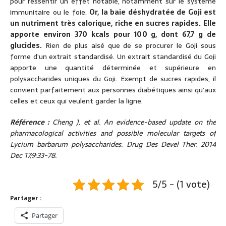
pour ressentir un effet notable, notamment sur le système
immunitaire ou le foie.
Or, la baie déshydratée de Goji est
un nutriment très calorique, riche en sucres rapides.
Elle
apporte environ 370 kcals pour 100 g, dont 67,7 g de
glucides.
Rien de plus aisé que de se procurer le Goji sous
forme d’un extrait standardisé. Un extrait standardisé du Goji
apporte une quantité déterminée et supérieure en
polysaccharides uniques du Goji. Exempt de sucres rapides, il
convient parfaitement aux personnes diabétiques ainsi qu’aux
celles et ceux qui veulent garder la ligne.
Référence :
Cheng J, et al.
An evidence-based update on the
pharmacological activities and possible molecular targets of
Lycium barbarum polysaccharides.
Drug Des Devel Ther. 2014
Dec 17;9:33-78.
5/5 - (1 vote)
Partager :
Partager