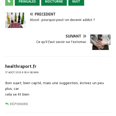
c
ta
FRINGALES
NOCTURNE
NUIT
e
g
PRÉCÉDENT
b
er
Alcool : pourquoi peut-on devenir addict ?
o
o
SUIVANT
k
Ce qu’il faut savoir sur l’estomac
healthraport.fr
17 AOÛT 2015 À 18 H 58 MIN
Bon sujet, bien capté, mais une suggestion, écrivez un peu
plus, car
cela se lit bien
RÉPONDRE