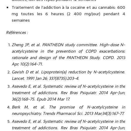
Traitement de l’addiction à la cocaïne et au cannabis: 600
mg toutes les 6 heures (2 400 mg/jour) pendant 4
semaines
Références :
Zheng JP, et al. PANTHEON study committee. High-dose N-
acetylcysteine in the prevention of COPD exacerbations:
rationale and design of the PANTHEON Study. COPD. 2013
Apr; 10(2):164-71.
Gavish D et al. Lipoprotein(a) reduction by N-acetylcysteine.
Lancet. 1991 Jan 26; 337(8735):203-4.
Asevedo E, et al. Systematic review of N-acetylcysteine in the
treatment of addictions. Rev Bras Psiquiatr. 2014 Apr-Jun;
36(2):168-75. Epub 2014 Mar 17.
Berk M, et al. The promise of N-acetylcysteine in
neuropsychiatry. Trends Pharmacol Sci. 2013 Mar;34(3):167-77.
Asevedo E, et al. Systematic review of N-acetylcysteine in the
treatment of addictions. Rev Bras Psiquiatr. 2014 Apr-Jun;