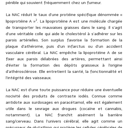
pénible qui souvient fréquemment chez un fumeur.
La NAC réduit le taux d’une protéine spécifique dénommée «
2
lipoprotéine A »
. La lipoprotéine A est une molécule chargée
de transporter les mauvaises graisses dans le sang. Il s’agit
d’une véritable colle qui aide le cholestérol à s’adhérer sur les
parois artérielles. Son surplus favorise la formation de la
plaque d’athérome, puis d’un infarctus ou d’un accident
vasculaire cérébral. La NAC empêche la lipoprotéine A de se
fixer aux parois délabrées des artères, permettant ainsi
d’éviter la formation des dépôts graisseux à l’origine
d’athérosclérose. Elle entretient la santé, la fonctionnalité et
l’intégrité des vaisseaux.
La NAC est d’une toute puissance pour réduire une éventuelle
nocivité des produits de contraste iodés. Connue comme
antidote aux surdosages en paracétamol, elle est également
utile dans le sevrage aux drogues (cocaïne et cannabis,
notamment). La NAC franchit aisément la barrière
sang/cerveau. Dans l’univers cérébral, elle agit comme un
précurseur de glutathion qui protège les cellules cérébrales de