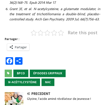
36(2):168-75. Epub 2014 Mar 17.
Grant JE, et al. N-acetylcysteine, a glutamate modulator, in
the treatment of trichotillomania: a double-blind, placebo-
controlled study. Arch Gen Psychiatry. 2009 Jul; 66(7):756-63.
Rate this post
Partager :
Partager
F
P
a
ar
c
ta
BPCO
ÉPISODES GRIPPAUX
e
g
N-ACÉTYLCYSTÉINE
NAC
b
er
PRÉCÉDENT
o
Glycine, l’acide aminé révélateur de jeunesse !