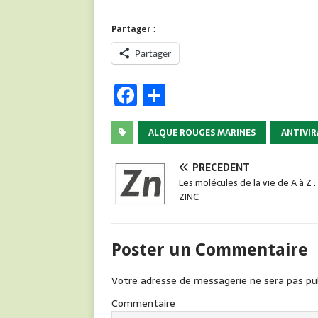
Partager :
Partager
F
P
a
ar
c
ta
ALQUE ROUGES MARINES
ANTIVIR
e
g
PRÉCÉDENT
b
er
Les molécules de la vie de A à Z :
ZINC
o
o
k
Poster un Commentaire
Votre adresse de messagerie ne sera pas pub
Commentaire