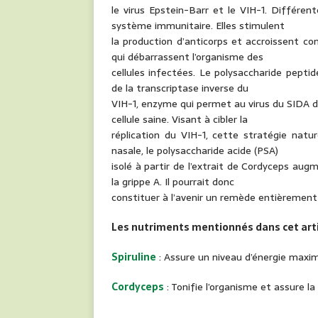
le virus Epstein-Barr et le VIH-1. Différe
système immunitaire. Elles stimulent
la production d’anticorps et accroissent co
qui débarrassent l’organisme des
cellules infectées. Le polysaccharide peptid
de la transcriptase inverse du
VIH-1, enzyme qui permet au virus du SIDA de
cellule saine. Visant à cibler la
réplication du VIH-1, cette stratégie natu
nasale, le polysaccharide acide (PSA)
isolé à partir de l’extrait de Cordyceps augm
la grippe A. Il pourrait donc
constituer à l’avenir un remède entièrement n
Les nutriments mentionnés dans cet artic
Spiruline
: Assure un niveau d’énergie maxi
Cordyceps
: Tonifie l’organisme et assure la