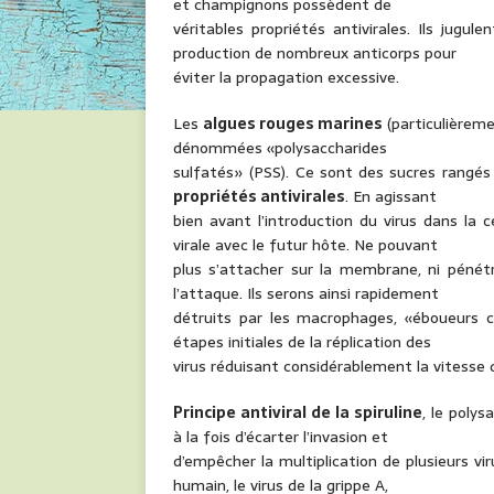
et champignons possèdent de
véritables propriétés antivirales. Ils jugul
production de nombreux anticorps pour
éviter la propagation excessive.
Les
algues rouges marines
(particulièreme
dénommées «polysaccharides
sulfatés» (PSS). Ce sont des sucres rangés 
propriétés antivirales
. En agissant
bien avant l’introduction du virus dans la 
virale avec le futur hôte. Ne pouvant
plus s’attacher sur la membrane, ni pénétre
l’attaque. Ils serons ainsi rapidement
détruits par les macrophages, «éboueurs c
étapes initiales de la réplication des
virus réduisant considérablement la vitesse de
Principe antiviral de la spiruline
, le poly
à la fois d’écarter l’invasion et
d’empêcher la multiplication de plusieurs vir
humain, le virus de la grippe A,