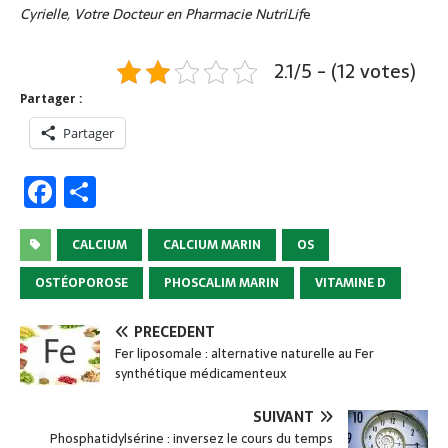
Cyrielle, Votre Docteur en Pharmacie NutriLif
e
2.1/5 - (12 votes)
Partager :
Partager
F
P
a
ar
c
ta
CALCIUM
CALCIUM MARIN
OS
e
g
OSTÉOPOROSE
PHOSCALIM MARIN
VITAMINE D
b
er
PRÉCÉDENT
o
Fer liposomale : alternative naturelle au Fer
o
synthétique médicamenteux
k
SUIVANT
Phosphatidylsérine : inversez le cours du temps