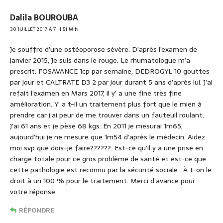
Dalila BOUROUBA
30 JUILLET 2017 À 7 H 51 MIN
Je souffre d’une ostéoporose sévère. D’après l’examen de
janvier 2015, Je suis dans le rouge. Le rhumatologue m’a
prescrit: FOSAVANCE 1cp par semaine, DEDROGYL 10 gouttes
par jour et CALTRATE D3 2 par jour durant 5 ans d’après lui. J’ai
refait l’examen en Mars 2017, il y’ a une fine très fine
amélioration. Y’ a t-il un traitement plus fort que le mien à
prendre car j’ai peur de me trouver dans un fauteuil roulant.
J’ai 61 ans et je pèse 68 kgs. En 2011 je mesurai 1m65,
aujourd’hui je ne mesure que 1m54 d’après le médecin. Aidez
moi svp que dois-je faire??????. Est-ce qu’il y a une prise en
charge totale pour ce gros problème de santé et est-ce que
cette pathologie est reconnu par la sécurité sociale . À t-on le
droit à un 100 % pour le traitement. Merci d’avance pour
votre réponse.
RÉPONDRE