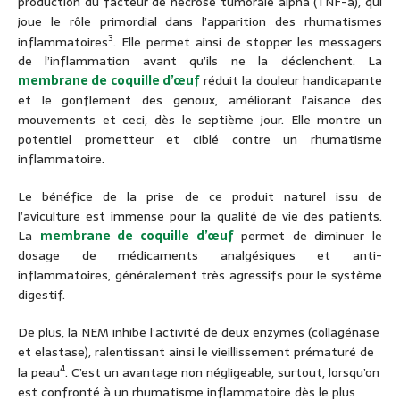
production du facteur de nécrose tumorale alpha (TNF-a), qui
joue le rôle primordial dans l’apparition des rhumatismes
3
inflammatoires
. Elle permet ainsi de stopper les messagers
de l’inflammation avant qu’ils ne la déclenchent. La
membrane de coquille d’œuf
réduit la douleur handicapante
et le gonflement des genoux, améliorant l’aisance des
mouvements et ceci, dès le septième jour. Elle montre un
potentiel prometteur et ciblé contre un rhumatisme
inflammatoire.
Le bénéfice de la prise de ce produit naturel issu de
l’aviculture est immense pour la qualité de vie des patients.
La
membrane de coquille d’œuf
permet de diminuer le
dosage de médicaments analgésiques et anti-
inflammatoires, généralement très agressifs pour le système
digestif.
De plus, la NEM inhibe l’activité de deux enzymes (collagénase
et elastase), ralentissant ainsi le vieillissement prématuré de
4
la peau
. C’est un avantage non négligeable, surtout, lorsqu’on
est confronté à un rhumatisme inflammatoire dès le plus