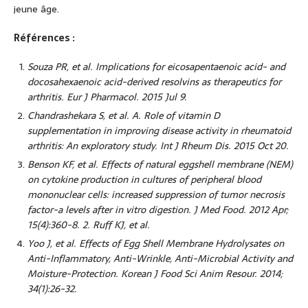
jeune âge.
Références :
Souza PR, et al. Implications for eicosapentaenoic acid- and
docosahexaenoic acid-derived resolvins as therapeutics for
arthritis. Eur J Pharmacol. 2015 Jul 9.
Chandrashekara S, et al. A. Role of vitamin D
supplementation in improving disease activity in rheumatoid
arthritis: An exploratory study. Int J Rheum Dis. 2015 Oct 20.
Benson KF, et al. Effects of natural eggshell membrane (NEM)
on cytokine production in cultures of peripheral blood
mononuclear cells: increased suppression of tumor necrosis
factor-a levels after in vitro digestion. J Med Food. 2012 Apr;
15(4):360-8. 2. Ruff KJ, et al.
Yoo J, et al. Effects of Egg Shell Membrane Hydrolysates on
Anti-Inflammatory, Anti-Wrinkle, Anti-Microbial Activity and
Moisture-Protection. Korean J Food Sci Anim Resour. 2014;
34(1):26-32.