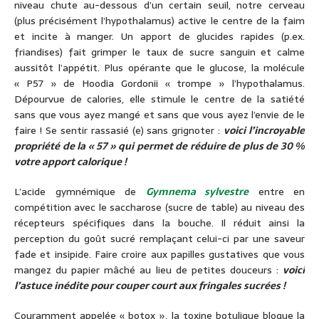
niveau chute au-dessous d’un certain seuil, notre cerveau
(plus précisément l’hypothalamus) active le centre de la faim
et incite à manger. Un apport de glucides rapides (p.ex.
friandises) fait grimper le taux de sucre sanguin et calme
aussitôt l’appétit. Plus opérante que le glucose, la molécule
« P57 » de Hoodia Gordonii « trompe » l’hypothalamus.
Dépourvue de calories, elle stimule le centre de la satiété
sans que vous ayez mangé et sans que vous ayez l’envie de le
faire ! Se sentir rassasié (e) sans grignoter :
voici l’incroyable
propriété de la « 57 » qui permet de réduire de plus de 30 %
votre apport calorique !
L’acide gymnémique de
Gymnema sylvestre
entre en
compétition avec le saccharose (sucre de table) au niveau des
récepteurs spécifiques dans la bouche. Il réduit ainsi la
perception du goût sucré remplaçant celui-ci par une saveur
fade et insipide. Faire croire aux papilles gustatives que vous
mangez du papier mâché au lieu de petites douceurs :
voici
l’astuce inédite pour couper court aux fringales sucrées !
Couramment appelée « botox », la toxine botulique bloque la