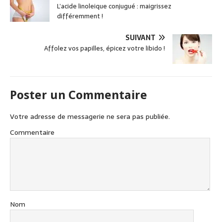
b
er
L’acide linoleique conjugué : maigrissez
différemment !
o
o
SUIVANT
k
Affolez vos papilles, épicez votre libido !
Poster un Commentaire
Votre adresse de messagerie ne sera pas publiée.
Commentaire
Nom