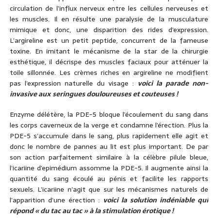
circulation de l’influx nerveux entre les cellules nerveuses et
les muscles. Il en résulte une paralysie de la musculature
mimique et donc, une disparition des rides d’expression.
L’argireline est un petit peptide, concurrent de la fameuse
toxine. En imitant le mécanisme de la star de la chirurgie
esthétique, il décrispe des muscles faciaux pour atténuer la
toile sillonnée. Les crèmes riches en argireline ne modifient
pas l’expression naturelle du visage :
voici la parade non-
invasive aux
seringues douloureuses et couteuses !
Enzyme délétère, la PDE-5 bloque l’écoulement du sang dans
les corps caverneux de la verge et condamne l’érection. Plus la
PDE-5 s’accumule dans le sang, plus rapidement elle agit et
donc le nombre de pannes au lit est plus important. De par
son action parfaitement similaire à la célèbre pilule bleue,
l’icariine d’epimédium assomme la PDE-5. Il augmente ainsi la
quantité du sang écoulé au pénis et facilite les rapports
sexuels. L’icariine n’agit que sur les mécanismes naturels de
l’apparition d’une érection :
voici la solution indéniable qui
répond « du tac au tac » à la stimulation érotique !