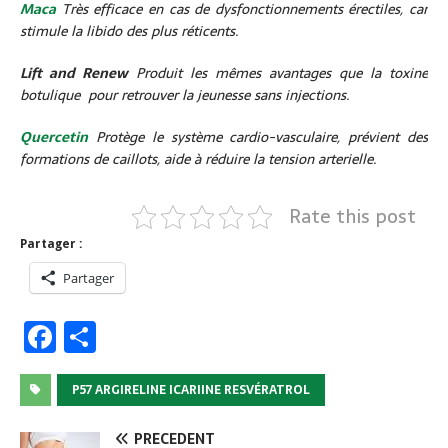
Maca
Très efficace en cas de dysfonctionnements érectiles, car
stimule la libido des plus réticents.
Lift and Renew
Produit les mêmes avantages que la toxine
botulique pour retrouver la jeunesse sans injections.
Quercetin
Protège le système cardio-vasculaire, prévient des
formations de caillots, aide à réduire la tension arterielle.
Rate this post
Partager :
Partager
F
P
a
ar
c
ta
P57 ARGIRELINE ICARIINE RESVÉRATROL
e
g
PRÉCÉDENT