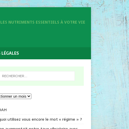
LES NUTRIMENTS ESSENTIELS À VOTRE VIE
 LÉGALES
DAH
uoi utilisez vous encore le mot « régime » ?
 on augmentait notre taux vibratoire avec