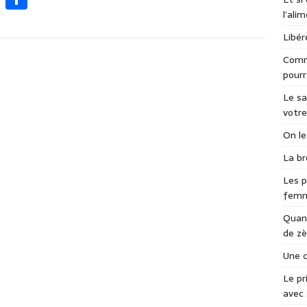
ac
ar
l’ali
e
ta
Libér
b
g
Comme
pourr
o
er
Le sa
o
votre
k
On le
La br
Les p
fem
Quand
de zè
Une c
Le pr
avec 