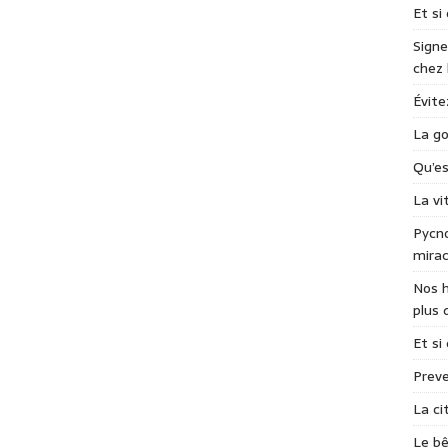
Et si
Signe
chez
Évite
La go
Qu’e
La v
Pycno
mirac
Nos h
plus 
Et si
Preve
La ci
Le bê