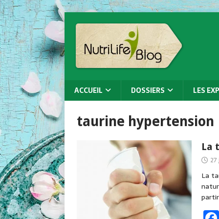
ACCUEIL
DOSSIERS
LES EX
taurine hypertension
La 
27 
La ta
natur
parti