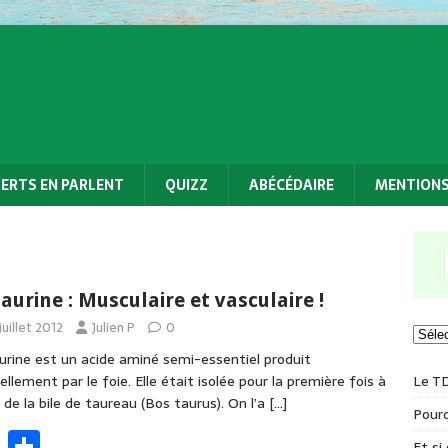
PERTS EN PARLENT
QUIZZ
ABÉCÉDAIRE
MENTIONS
taurine : Musculaire et vasculaire !
juillet 2012
Julien P
0
urine est un acide aminé semi-essentiel produit
Le T
ellement par le foie. Elle était isolée pour la première fois à
r de la bile de taureau (Bos taurus). On l’a
[…]
Pourq
F
P
Et si