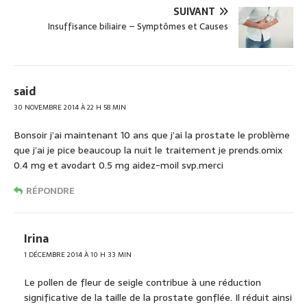
b
er
SUIVANT
o
Insuffisance biliaire – Symptômes et Causes
o
k
said
30 NOVEMBRE 2014 À 22 H 58 MIN
Bonsoir j’ai maintenant 10 ans que j’ai la prostate le problème
que j’ai je pice beaucoup la nuit le traitement je prends.omix
0.4 mg et avodart 0.5 mg aidez-moil svp.merci
RÉPONDRE
Irina
1 DÉCEMBRE 2014 À 10 H 33 MIN
Le pollen de fleur de seigle contribue à une réduction
significative de la taille de la prostate gonflée. Il réduit ainsi