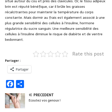
situé autour du cou et près des clavicules. Or, le tissu adipeux
brin est réputé bénéfique, car il brûle les graisses
récalcitrantes pour maintenir la température du corps
constante. Mais dormir au frais est également associé à une
plus grande sensibilité des cellules à l’insuline, hormone
régulatrice du sucre sanguin. Une meilleure sensibilité des
cellules à l’insuline diminue le risque de diabète et de ventre
bedonnant.
Rate this post
Partager :
Partager
F
P
a
ar
PRÉCÉDENT
c
ta
Ecoutez vos genoux !
e
g