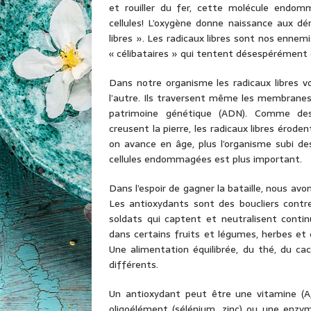
et rouiller du fer, cette molécule endo
cellules! L’oxygène donne naissance aux dér
libres ». Les radicaux libres sont nos ennemi
« célibataires » qui tentent désespérément d
Dans notre organisme les radicaux libres v
l’autre. Ils traversent même les membranes 
patrimoine génétique (ADN). Comme des
creusent la pierre, les radicaux libres éroden
on avance en âge, plus l’organisme subi d
cellules endommagées est plus important.
Dans l’espoir de gagner la bataille, nous avo
Les antioxydants sont des boucliers contre
soldats qui captent et neutralisent conti
dans certains fruits et légumes, herbes et 
Une alimentation équilibrée, du thé, du ca
différents.
Un antioxydant peut être une vitamine (A, 
oligoélément (sélénium, zinc) ou une enzy