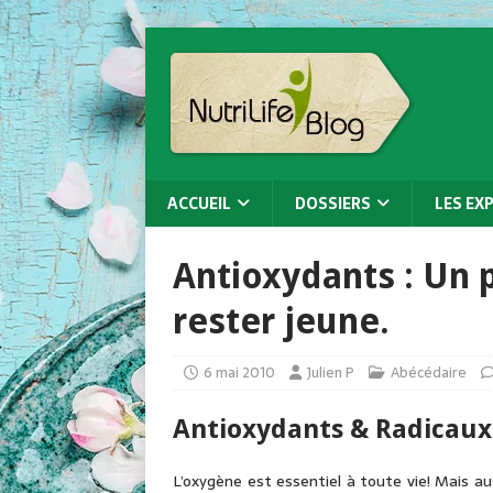
ACCUEIL
DOSSIERS
LES EX
Antioxydants : Un 
rester jeune.
6 mai 2010
Julien P
Abécédaire
Antioxydants & Radicaux 
L’oxygène est essentiel à toute vie! Mais a