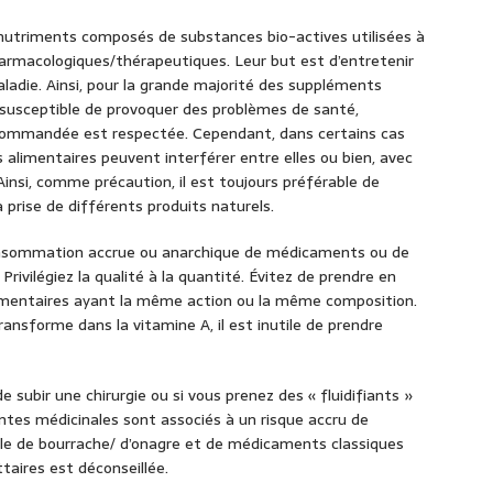
nutriments composés de substances bio-actives utilisées à
harmacologiques/thérapeutiques. Leur but est d’entretenir
ladie. Ainsi, pour la grande majorité des suppléments
on susceptible de provoquer des problèmes de santé,
ecommandée est respectée. Cependant, dans certains cas
alimentaires peuvent interférer entre elles ou bien, avec
nsi, comme précaution, il est toujours préférable de
 prise de différents produits naturels.
 consommation accrue ou anarchique de médicaments ou de
Privilégiez la qualité à la quantité. Évitez de prendre en
entaires ayant la même action ou la même composition.
ansforme dans la vitamine A, il est inutile de prendre
subir une chirurgie ou si vous prenez des « fluidifiants »
ntes médicinales sont associés à un risque accru de
huile de bourrache/ d’onagre et de médicaments classiques
taires est déconseillée.