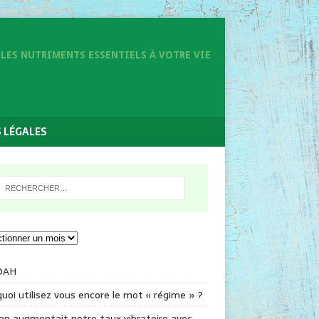
LES NUTRIMENTS ESSENTIELS À VOTRE VIE
 LÉGALES
DAH
uoi utilisez vous encore le mot « régime » ?
 on augmentait notre taux vibratoire avec