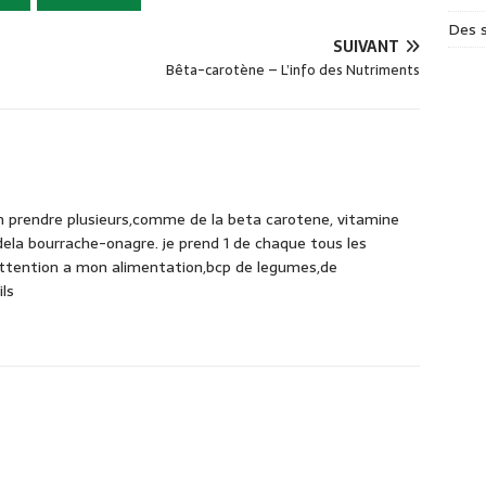
Des s
SUIVANT
Bêta-carotène – L’info des Nutriments
n prendre plusieurs,comme de la beta carotene, vitamine
dela bourrache-onagre. je prend 1 de chaque tous les
s attention a mon alimentation,bcp de legumes,de
ils