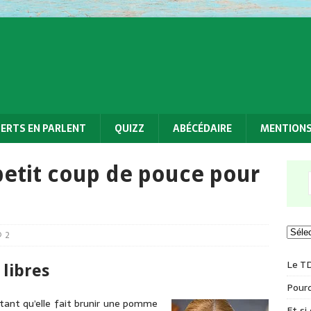
PERTS EN PARLENT
QUIZZ
ABÉCÉDAIRE
MENTIONS
petit coup de pouce pour
2
Le T
libres
Pourq
utant qu’elle fait brunir une pomme
Et si