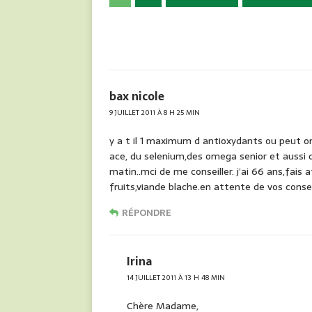
c
ta
e
g
b
er
o
o
bax nicole
k
9 JUILLET 2011 À 8 H 25 MIN
y a t il 1 maximum d antioxydants ou peut o
ace, du selenium,des omega senior et aussi 
matin..mci de me conseiller. j’ai 66 ans,fai
fruits,viande blache.en attente de vos conse
RÉPONDRE
Irina
14 JUILLET 2011 À 13 H 48 MIN
Chère Madame,