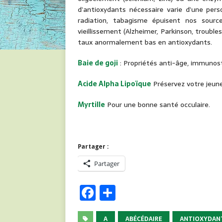
d’antioxydants nécessaire varie d’une pers
radiation, tabagisme épuisent nos sourc
vieillissement (Alzheimer, Parkinson, troubles
taux anormalement bas en antioxydants.
Baie de goji
: Propriétés anti-âge, immunost
Acide Alpha Lipoïque
Préservez votre jeun
Myrtille
Pour une bonne santé occulaire.
Partager :
Partager
F
P
a
ar
A
ABÉCÉDAIRE
ANTIOXYDAN