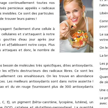
mmage continuellement toutes nos
l’ali
ivés pernicieux appelés « radicaux
Libér
s invisibles. Ce sont des particules
e trouver leurs paires !
Comme
pourr
oyagent facilement d’une cellule à
cellulaires et s’attaquent à notre
Le sa
 gouttes d’eau jour après jour
votre
t et affaiblissent notre corps. Plus
On le
es attaques et donc, le nombre de
La br
Les p
ns besoin de molécules très spécifiques, dites antioxydants.
fem
 les effets destructeurs des radicaux libres. Ce sont les
nuellement ces envahisseurs. On les trouve en abondance
Quand
ces. Les meilleurs antioxydants sont dans notre assiette !
de zè
cao et du vin rouge fournissent plus de 300 antioxydants
Une c
Le pr
C, E), un pigment (bêta-carotène, lycopène, lutéine), un
avec 
me (SOD, catalase et glutathion-peroxydase). La quantité