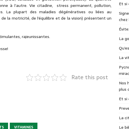
Et si
onne à l’autre. Vie citadine, stress permanent, pollution,
es. La plupart des maladies dégénératives ou liées au
Signe
 de la motricité, de l’équilibre et de la vision) présentent un
chez
Évite
imulantes, rajeunissantes.
La go
Qu’e
esse!
La v
Pycno
mirac
Rate this post
Nos h
plus 
Et si
Preve
La ci
Le bê
TS
VITAMINES