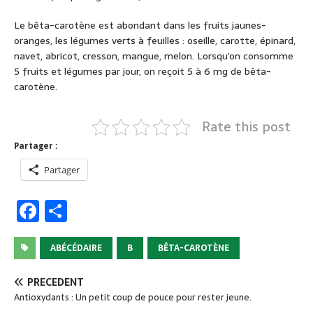
Le bêta-carotène est abondant dans les fruits jaunes-
oranges, les légumes verts à feuilles : oseille, carotte, épinard,
navet, abricot, cresson, mangue, melon. Lorsqu’on consomme
5 fruits et légumes par jour, on reçoit 5 à 6 mg de bêta-
carotène.
Rate this post
Partager :
Partager
F
P
a
ar
c
ta
ABÉCÉDAIRE
B
BÊTA-CAROTÈNE
e
g
PRÉCÉDENT
b
er
Antioxydants : Un petit coup de pouce pour rester jeune.