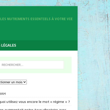
LES NUTRIMENTS ESSENTIELS À VOTRE VIE
 LÉGALES
DAH
uoi utilisez vous encore le mot « régime » ?
 on augmentait notre taux vibratoire avec