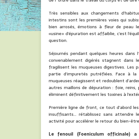
de l’ ordre dans le travail du corps et de dire
Très sensibles aux changements d’habitud
intestins sont les premières voies qui subis
bien arrosés, émotions à fleur de peau 
«usine» d’épuration est affaiblie, c’est l’éq
question.
Séjournés pendant quelques heures dans l’e
convenablement digérés stagnent dans le 
fragilisent les muqueuses digestives. Les 
partie d’impuretés putréfiées. Face à la
muqueuses réagissent et redoublent d’ardeu
autres maillons de dépuration : foie, rein
éliminent définitivement les toxines à l’extér
Première ligne de front, ce tout d’abord le
insuffisants… rétablissez sans attendre 
activité pour accélérer le retour du bien-êt
Le fenouil (Foeniculum officinale) a