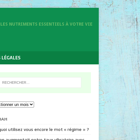
LES NUTRIMENTS ESSENTIELS À VOTRE VIE
 LÉGALES
DAH
uoi utilisez vous encore le mot « régime » ?
 on augmentait notre taux vibratoire avec