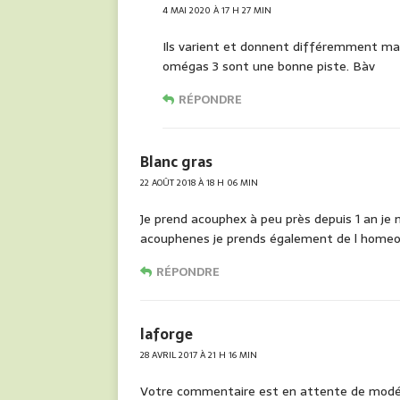
4 MAI 2020 À 17 H 27 MIN
Ils varient et donnent différemment mais
omégas 3 sont une bonne piste. Bàv
RÉPONDRE
Blanc gras
22 AOÛT 2018 À 18 H 06 MIN
Je prend acouphex à peu près depuis 1 an je n
acouphenes je prends également de l home
RÉPONDRE
laforge
28 AVRIL 2017 À 21 H 16 MIN
Votre commentaire est en attente de modé