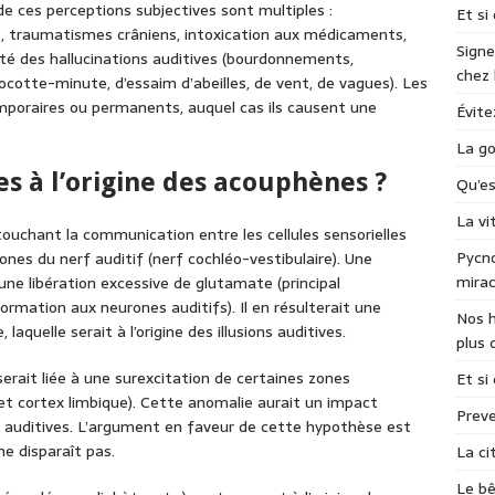
de ces perceptions subjectives sont multiples :
Et si
es, traumatismes crâniens, intoxication aux médicaments,
Signe
ersité des hallucinations auditives (bourdonnements,
chez
 cocotte-minute, d’essaim d’abeilles, de vent, de vagues). Les
poraires ou permanents, auquel cas ils causent une
Évite
La go
s à l’origine des acouphènes ?
Qu’e
La v
ouchant la communication entre les cellules sensorielles
Pycno
eurones du nerf auditif (nerf cochléo-vestibulaire). Une
mirac
 une libération excessive de glutamate (principal
ormation aux neurones auditifs). Il en résulterait une
Nos h
laquelle serait à l’origine des illusions auditives.
plus 
erait liée à une surexcitation de certaines zones
Et si
 et cortex limbique). Cette anomalie aurait un impact
Preve
ons auditives. L’argument en faveur de cette hypothèse est
ne disparaît pas.
La ci
Le bê