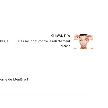
SUIVANT
lles je
Des solutions contre le relâchement
cutané
drome de Ménière ?