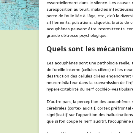
essentiellement dans le silence. Les causes 
surexposition au bruit, maladies infectieus
perte de l’ouïe liée à l’âge, etc., d’où la div
sifflements, pulsations, cliquetis, bruits de
acouphènes peuvent être intermittents, tem
grande détresse psychologique.
Quels sont les mécanisme
Les acouphènes sont une pathologie réelle, t
de l’oreille interne (cellules ciliées) et les n
destruction des cellules ciliées engendrerait
neuromédiateur dans la transmission de l’inf
hyperexcitabilité du nerf cochléo-vestibulaire, 
D’autre part, la perception des acouphènes s
cérébrales (cortex auditif, cortex préfrontal
significatif sur l’apparition des hallucinati
que si l’on coupe le nerf auditif, l’acouphène 