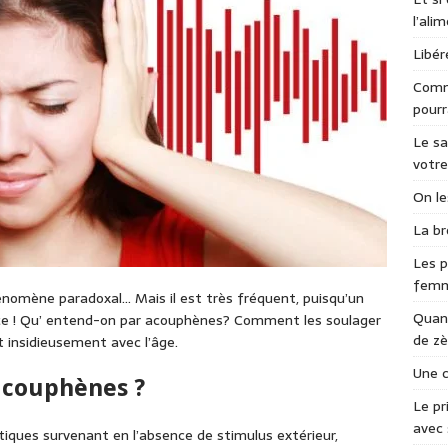
l’ali
Libér
Comme
pourr
Le sa
votre
On le
La br
Les p
fem
hénomène paradoxal… Mais il est très fréquent, puisqu’un
Quand
rience ! Qu’ entend-on par acouphènes? Comment les soulager
de zè
t insidieusement avec l’âge.
Une c
acouphènes ?
Le pr
avec 
ques survenant en l’absence de stimulus extérieur,