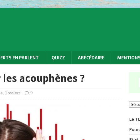
PERTS EN PARLENT
QUIZZ
ABÉCÉDAIRE
MENTIONS
les acouphènes ?
re
,
Dossiers
9
Le T
Pourq
Et si