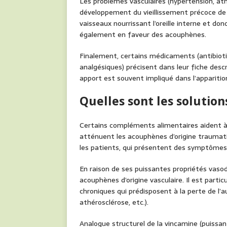
Les problèmes vasculaires (hypertension, athé
développement du vieillissement précoce de 
vaisseaux nourrissant l’oreille interne et don
également en faveur des acouphènes.
Finalement, certains médicaments (antibioti
analgésiques) précisent dans leur fiche desc
apport est souvent impliqué dans l’apparitio
Quelles sont les solution
Certains compléments alimentaires aident à p
atténuent les acouphènes d’origine traumat
les patients, qui présentent des symptômes
En raison de ses puissantes propriétés vasod
acouphènes d’origine vasculaire. Il est parti
chroniques qui prédisposent à la perte de l’a
athérosclérose, etc.).
Analogue structurel de la vincamine (puissan