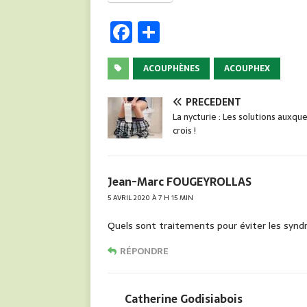
F
P
a
ar
c
ta
ACOUPHÈNES
ACOUPHEX
e
g
PRÉCÉDENT
b
er
La nycturie : Les solutions auxque
crois !
o
o
k
Jean-Marc FOUGEYROLLAS
5 AVRIL 2020 À 7 H 15 MIN
Quels sont traitements pour éviter les syn
RÉPONDRE
Catherine Godisiabois