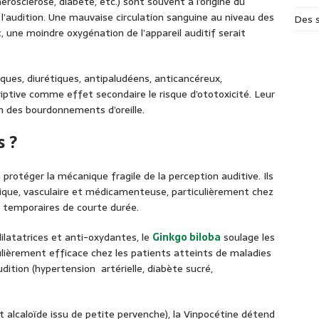
rosclérose, diabète, etc.) sont souvent à l’origine du
l’audition. Une mauvaise circulation sanguine au niveau des
Des s
c, une moindre oxygénation de l’appareil auditif serait
ques, diurétiques, antipaludéens, anticancéreux,
riptive comme effet secondaire le risque d’ototoxicité. Leur
n des bourdonnements d’oreille.
s ?
rotéger la mécanique fragile de la perception auditive. Ils
ique, vasculaire et médicamenteuse, particulièrement chez
 temporaires de courte durée.
ilatatrices et anti-oxydantes, le
Ginkgo biloba
soulage les
culièrement efficace chez les patients atteints de maladies
udition (hypertension artérielle, diabète sucré,
t alcaloïde issu de petite pervenche), la Vinpocétine détend