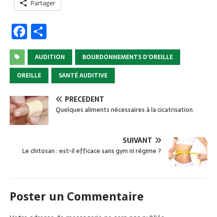
Partager
F
P
a
ar
c
ta
AUDITION
BOURDONNEMENTS D’OREILLE
e
g
OREILLE
SANTÉ AUDITIVE
b
er
PRÉCÉDENT
o
Quelques aliments nécessaires à la cicatrisation
o
k
SUIVANT
Le chitosan : est-il efficace sans gym ni régime ?
Poster un Commentaire