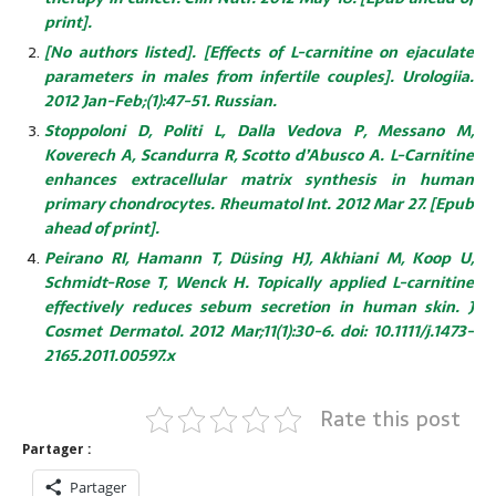
print].
[No authors listed]. [Effects of L-carnitine on ejaculate
parameters in males from infertile couples]. Urologiia.
2012 Jan-Feb;(1):47-51. Russian.
Stoppoloni D, Politi L, Dalla Vedova P, Messano M,
Koverech A, Scandurra R, Scotto d’Abusco A. L-Carnitine
enhances extracellular matrix synthesis in human
primary chondrocytes. Rheumatol Int. 2012 Mar 27. [Epub
ahead of print].
Peirano RI, Hamann T, Düsing HJ, Akhiani M, Koop U,
Schmidt-Rose T, Wenck H. Topically applied L-carnitine
effectively reduces sebum secretion in human skin. J
Cosmet Dermatol. 2012 Mar;11(1):30-6. doi: 10.1111/j.1473-
2165.2011.00597.x
Rate this post
Partager :
Partager