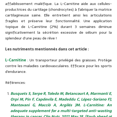
affaiblissement maléfique. La L-Carnitine aide aux cellules-
productrices du cartilage (chondrocytes) à fabriquer la matrice
cartilagineuse saine. Elle entretient ainsi les articulations
fragiles et préserve leur fonctionnalité. Une application
topique de L-Carnitine (2%) durant 3 semaines diminue
significativement la sécrétion excessive de sébum pour la
splendeur d’une peau de rêve !
Les nutriments mentionnés dans cet article :
L-Carnitine
: Un transporteur privilégié des graisses. Protège
contre les maladies cardiovasculaires. Efficace pour les sports
d’endurance.
Références:
Busquets S, Serpe R, Toledo M, Betancourt A, Marmonti E,
Orpí M, Pin F, Capdevila E, Madeddu C, López-Soriano FJ,
Mantovani G, Macciò A, Argilés JM. L-Carnitine: An
adequate supplement for a multi-targeted anti-wasting
therapy in cancer. Clin Nutr. 2012 May 18. [Epub ahead of