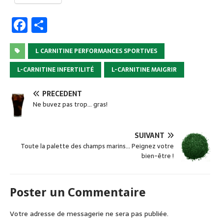
F
P
a
ar
c
ta
L CARNITINE PERFORMANCES SPORTIVES
e
g
L-CARNITINE INFERTILITÉ
L-CARNITINE MAIGRIR
b
er
PRÉCÉDENT
o
Ne buvez pas trop… gras!
o
k
SUIVANT
Toute la palette des champs marins… Peignez votre
bien-être !
Poster un Commentaire
Votre adresse de messagerie ne sera pas publiée.