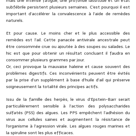
mais une intense fatigue, une profonde lassitude et un état
subfébrile persistent plusieurs semaines. C’est pourquoi il est
important d’accélérer la convalescence à l’aide de remèdes
naturels.
Et pour cause. Le moins cher et le plus accessible des
remèdes est l’ail. Cette panacée antivirale ancestrale peut
être consommée crue ou ajoutée à des soupes ou salades. Le
hic est que pour obtenir un résultat concluant il faudra en
consommer plusieurs grammes par jour.
Or, ceci provoque la mauvaise haleine et cause souvent des
problèmes digestifs. Ces inconvénients peuvent être évités
par la prise d’un supplément à base d’huile d’ail qui préserve
soigneusement la totalité des principes actifs.
Issu de la famille des herpès, le virus d’Epstein-Barr serait
particulièrement sensible à l’action des polysaccharides
sulfatés (PSS) des algues. Les PPS empêchent l’adhésion du
virus aux cellules saines et augmentent la résistance de
l’organisme à l’agression virale. Les algues rouges marines et
la spiruline sont les plus efficaces.