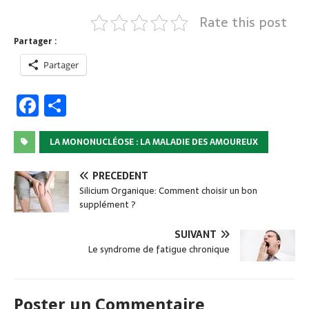
Rate this post
Partager :
Partager
F
P
a
ar
c
ta
LA MONONUCLÉOSE : LA MALADIE DES AMOUREUX
e
g
PRÉCÉDENT
b
er
Silicium Organique: Comment choisir un bon
supplément ?
o
o
SUIVANT
k
Le syndrome de fatigue chronique
Poster un Commentaire