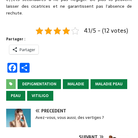
laisser des cicatrices et ne garantissent pas l’absence de
rechute.
4.1/5 - (12 votes)
Partager :
Partager
F
P
a
ar
c
ta
DEPIGMENTATION
MALADIE
MALADIE PEAU
e
g
PEAU
VITILIGO
b
er
PRÉCÉDENT
o
Avez-vous, vous aussi, des vertiges ?
o
k
SUIVANT