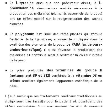
La L-tyrosine
ainsi que son précurseur direct,
la L-
phénylalanine
, deux acides aminés nécessaires à la
production des mélanines (pigments essentiels de la peau)
ont un effet positif sur la repigmentation des taches
blanches.
Le polygonum
est l’une des rares plantes qui stimule
l’activité de la tyrosinase, enzyme-clé impliquée dans la
synthèse des pigments de la peau.
Le PABA (acide para-
amino-benzoïque),
il aussi favorise la production des
mélanines et contribue ainsi à restituer la couleur initiale
de la peau.
La prise prolongée
des vitamines du groupe B
(notamment B9 et B12)
combinée à
la vitamine D3 en
crème
améliore également l’apparence esthétique de la
peau.
Il faut savoir que les traitements médicaux traditionnels au
vitiligo sont très invasifs pour le patient et, possèdent des
effets secondaires à ne pas négliger. De plus ils peuvent