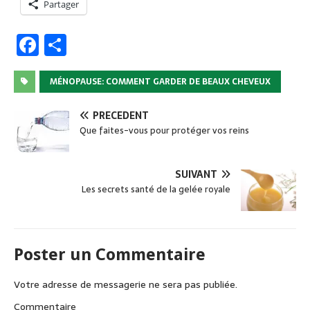
Partager
F
P
a
ar
c
ta
MÉNOPAUSE: COMMENT GARDER DE BEAUX CHEVEUX
e
g
PRÉCÉDENT
b
er
Que faites-vous pour protéger vos reins
o
o
SUIVANT
k
Les secrets santé de la gelée royale
Poster un Commentaire
Votre adresse de messagerie ne sera pas publiée.
Commentaire