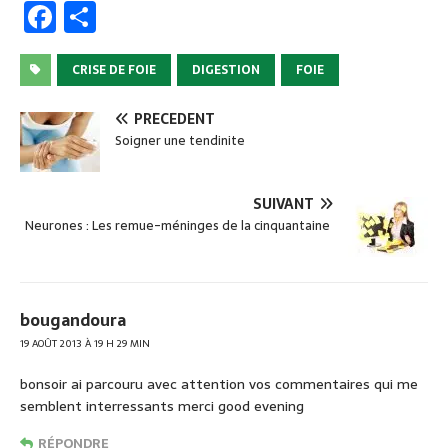
F
P
a
ar
c
ta
CRISE DE FOIE
DIGESTION
FOIE
e
g
PRÉCÉDENT
b
er
Soigner une tendinite
o
o
SUIVANT
Neurones : Les remue-méninges de la cinquantaine
k
bougandoura
19 AOÛT 2013 À 19 H 29 MIN
bonsoir ai parcouru avec attention vos commentaires qui me
semblent interressants merci good evening
RÉPONDRE