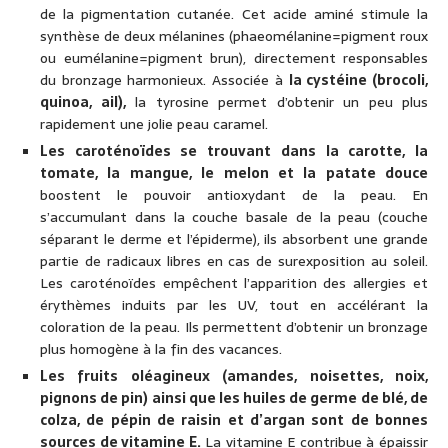
de la pigmentation cutanée. Cet acide aminé stimule la
synthèse de deux mélanines (phaeomélanine=pigment roux
ou eumélanine=pigment brun), directement responsables
du bronzage harmonieux. Associée à
la cystéine (brocoli,
quinoa, ail),
la tyrosine permet d’obtenir un peu plus
rapidement une jolie peau caramel.
Les caroténoïdes se trouvant dans la carotte, la
tomate, la mangue, le melon et la patate douce
boostent le pouvoir antioxydant de la peau. En
s’accumulant dans la couche basale de la peau (couche
séparant le derme et l’épiderme), ils absorbent une grande
partie de radicaux libres en cas de surexposition au soleil.
Les caroténoïdes empêchent l’apparition des allergies et
érythèmes induits par les UV, tout en accélérant la
coloration de la peau. Ils permettent d’obtenir un bronzage
plus homogène à la fin des vacances.
Les fruits oléagineux (amandes, noisettes, noix,
pignons de pin) ainsi que les huiles de germe de blé, de
colza, de pépin de raisin et d’argan sont de bonnes
sources de vitamine E.
La vitamine E contribue à épaissir