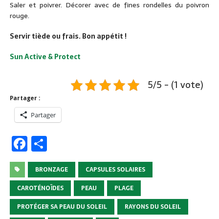
Saler et poivrer. Décorer avec de fines rondelles du poivron
rouge.
Servir tiède ou frais. Bon appétit !
Sun Active & Protect
5/5 - (1 vote)
Partager :
Partager
F
P
a
ar
c
ta
BRONZAGE
CAPSULES SOLAIRES
e
g
CAROTÉNOÏDES
PEAU
PLAGE
b
er
PROTÉGER SA PEAU DU SOLEIL
RAYONS DU SOLEIL