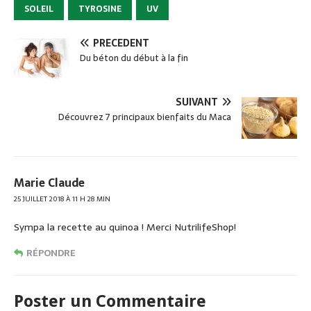
o
SOLEIL
TYROSINE
UV
o
k
PRÉCÉDENT
Du béton du début à la fin
SUIVANT
Découvrez 7 principaux bienfaits du Maca
Marie Claude
25 JUILLET 2018 À 11 H 28 MIN
Sympa la recette au quinoa ! Merci NutrilifeShop!
RÉPONDRE
Poster un Commentaire