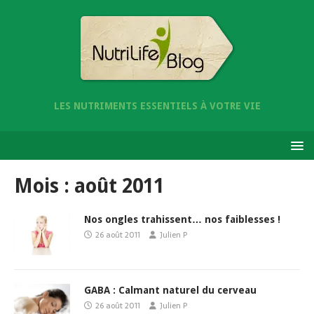
LES NUTRIMENTS ESSENTIELS À VOTRE VIE
Mois :
août 2011
Nos ongles trahissent… nos faiblesses !
26 août 2011
Julien P
GABA : Calmant naturel du cerveau
26 août 2011
Julien P