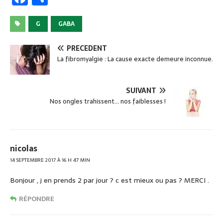
a
ar
c
ta
G
GABA
e
g
PRÉCÉDENT
b
er
La fibromyalgie : La cause exacte demeure inconnue.
o
o
SUIVANT
k
Nos ongles trahissent… nos faiblesses !
nicolas
14 SEPTEMBRE 2017 À 16 H 47 MIN
Bonjour , j en prends 2 par jour ? c est mieux ou pas ? MERCI .
RÉPONDRE