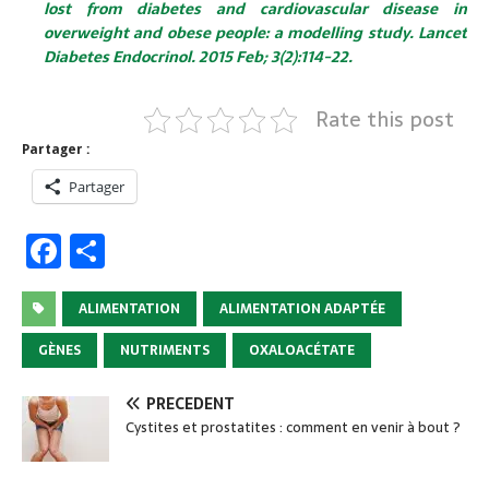
lost from diabetes and cardiovascular disease in
overweight and obese people: a modelling study. Lancet
Diabetes Endocrinol. 2015 Feb; 3(2):114-22.
Rate this post
Partager :
Partager
F
P
a
ar
c
ta
ALIMENTATION
ALIMENTATION ADAPTÉE
e
g
GÈNES
NUTRIMENTS
OXALOACÉTATE
b
er
PRÉCÉDENT
o
Cystites et prostatites : comment en venir à bout ?
o