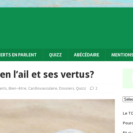
PERTS EN PARLENT
QUIZZ
ABÉCÉDAIRE
MENTIONS
n l’ail et ses vertus?
ants
,
Bien-être
,
Cardiovasculaire
,
Dossiers
,
Quizz
2
Le T
Pourq
Et si