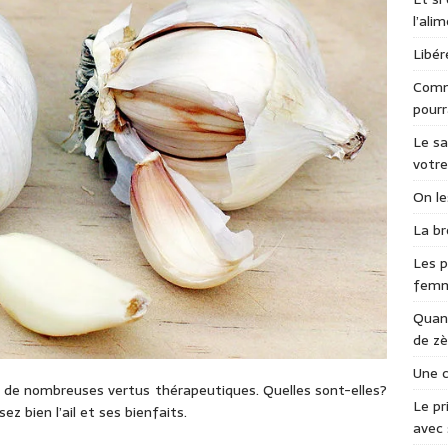
l’ali
Libér
Comme
pourr
Le sa
votre
On le
La br
Les p
fem
Quand
de zè
Une c
us de nombreuses vertus thérapeutiques. Quelles sont-elles?
Le pr
ez bien l’ail et ses bienfaits.
avec 