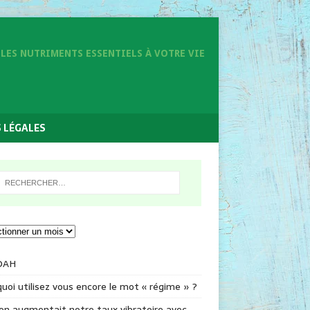
LES NUTRIMENTS ESSENTIELS À VOTRE VIE
 LÉGALES
DAH
uoi utilisez vous encore le mot « régime » ?
 on augmentait notre taux vibratoire avec