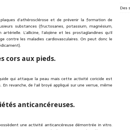
Des s
 plaques d’athérosclérose et de prévenir la formation de
lusieurs substances (fructosanes, potassium, magnésium,
térielle. L’allicine, l’alojène et les prostaglandines qu’il
otège contre les maladies cardiovasculaires. On peut donc le
édicament).
es cors aux pieds.
liquide qui attaque la peau mais cette activité coricide est
. En revanche, de l’ail broyé appliqué sur une verrue, même
riétés anticancéreuses.
l possèdent une activité anticancéreuse démontrée in vitro.