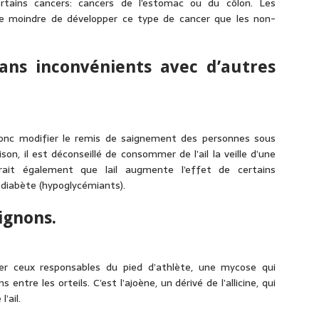
ertains cancers: cancers de l’estomac ou du côlon. Les
ue moindre de développer ce type de cancer que les non-
sans inconvénients avec d’autres
t donc modifier le remis de saignement des personnes sous
n, il est déconseillé de consommer de l’ail la veille d’une
blerait également que lail augmente l’effet de certains
diabète (hypoglycémiants).
ignons.
ier ceux responsables du pied d’athlète, une mycose qui
tre les orteils. C’est l’ajoène, un dérivé de l’allicine, qui
’ail.