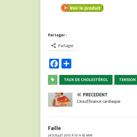
Partager :
Partager
F
P
a
ar
c
ta
TAUX DE CHOLESTÉROL
TENSION 
e
g
PRÉCÉDENT
b
er
L’insuffisance cardiaque
o
o
k
Faille
24 JUILLET 2013 À 10 H 42 MIN