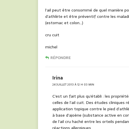
l’ail peut être consommé de quel manière pou
d’athlète et être préventif contre les maladi
(estomac et colon…)
cru cuit
michel
RÉPONDRE
Irina
24 JUILLET 2013 À 12 H 03 MIN
C’est un fait plus qu’établi : les propriét
celles de l’ail cuit. Des études cliniques 
application topique contre le pied d’ath
à base d’ajoène (substance active en co
de l’ail cru haché entre les orteils pendan
réactions allergiques.