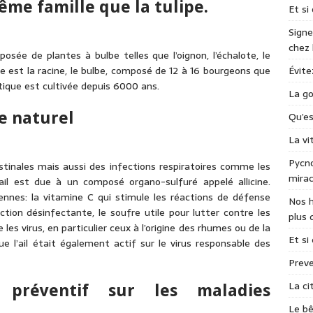
 même famille que la tulipe.
Et si
Signe
chez
posée de plantes à bulbe telles que l’oignon, l’échalote, le
Évite
ée est la racine, le bulbe, composé de 12 à 16 bourgeons que
atique est cultivée depuis 6000 ans.
La go
ue naturel
Qu’e
La v
Pycno
testinales mais aussi des infections respiratoires comme les
mirac
ail est due à un composé organo-sulfuré appelé allicine.
iennes: la vitamine C qui stimule les réactions de défense
Nos h
ction désinfectante, le soufre utile pour lutter contre les
plus 
e les virus, en particulier ceux à l’origine des rhumes ou de la
Et si
 l’ail était également actif sur le virus responsable des
Preve
La ci
 préventif sur les maladies
Le bê