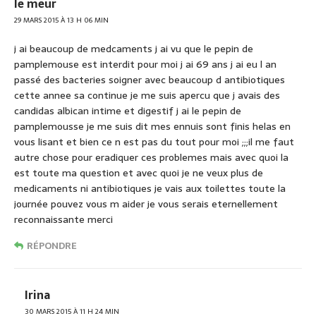
le meur
29 MARS 2015 À 13 H 06 MIN
j ai beaucoup de medcaments j ai vu que le pepin de
pamplemouse est interdit pour moi j ai 69 ans j ai eu l an
passé des bacteries soigner avec beaucoup d antibiotiques
cette annee sa continue je me suis apercu que j avais des
candidas albican intime et digestif j ai le pepin de
pamplemousse je me suis dit mes ennuis sont finis helas en
vous lisant et bien ce n est pas du tout pour moi ;;;il me faut
autre chose pour eradiquer ces problemes mais avec quoi la
est toute ma question et avec quoi je ne veux plus de
medicaments ni antibiotiques je vais aux toilettes toute la
journée pouvez vous m aider je vous serais eternellement
reconnaissante merci
RÉPONDRE
Irina
30 MARS 2015 À 11 H 24 MIN