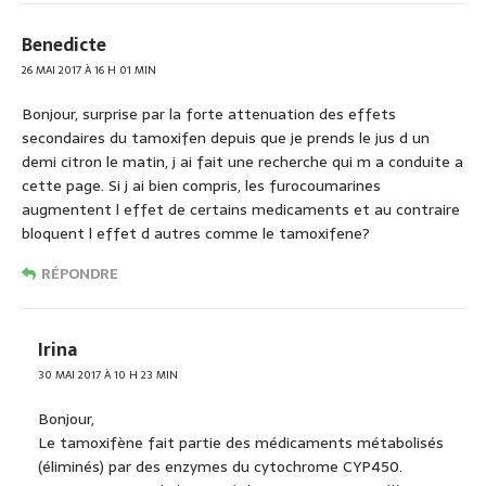
Benedicte
26 MAI 2017 À 16 H 01 MIN
Bonjour, surprise par la forte attenuation des effets
secondaires du tamoxifen depuis que je prends le jus d un
demi citron le matin, j ai fait une recherche qui m a conduite a
cette page. Si j ai bien compris, les furocoumarines
augmentent l effet de certains medicaments et au contraire
bloquent l effet d autres comme le tamoxifene?
RÉPONDRE
Irina
30 MAI 2017 À 10 H 23 MIN
Bonjour,
Le tamoxifène fait partie des médicaments métabolisés
(éliminés) par des enzymes du cytochrome CYP450.