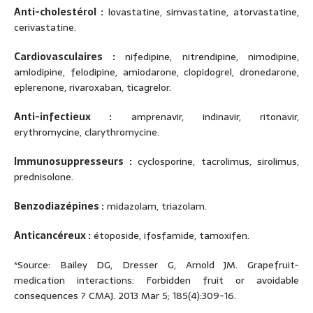
Anti-cholestérol :
lovastatine, simvastatine, atorvastatine,
cerivastatine.
Cardiovasculaires :
nifedipine, nitrendipine, nimodipine,
amlodipine, felodipine, amiodarone, clopidogrel, dronedarone,
eplerenone, rivaroxaban, ticagrelor.
Anti-infectieux :
amprenavir, indinavir, ritonavir,
erythromycine, clarythromycine.
Immunosuppresseurs :
cyclosporine, tacrolimus, sirolimus,
prednisolone.
Benzodiazépines :
midazolam, triazolam.
Anticancéreux :
étoposide, ifosfamide, tamoxifen.
*Source: Bailey DG, Dresser G, Arnold JM. Grapefruit-
medication interactions: Forbidden fruit or avoidable
consequences ? CMAJ. 2013 Mar 5; 185(4):309-16.