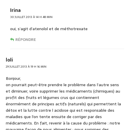
Irina
30 JUILLET 2013 À 14 H 48 MIN
oui, s’agit d’atenolol et de méthotrexate
RÉPONDRE
loli
29 JUILLET 2013 À 19 H 16 MIN
Bonjour,
on pourrait peut-être prendre le problème dans l’autre sens
et diminuer, voire supprimer les médicaments (chimiques) au
profit des fruits et légumes crus qui contiennent
énormément de principes actifs (naturels) qui permettent la
détox et la lutte contre l acidose qui est responsable des
maladies que l’on tente ensuite de corriger par des
médicaments. En fait, revenir à la cause du problème : notre
mauvaise façon de nous alimenter : nous sommes des