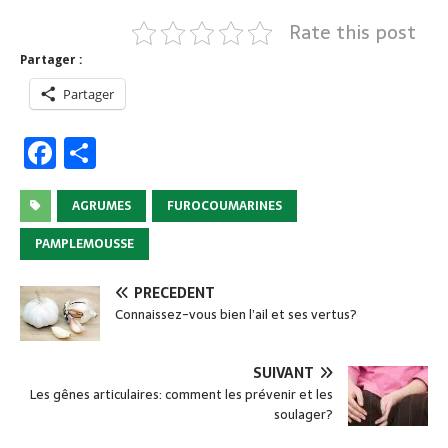
Rate this post
Partager :
Partager
F
P
a
ar
c
ta
AGRUMES
FUROCOUMARINES
e
g
PAMPLEMOUSSE
b
er
PRÉCÉDENT
o
Connaissez-vous bien l’ail et ses vertus?
o
k
SUIVANT
Les gênes articulaires: comment les prévenir et les
soulager?