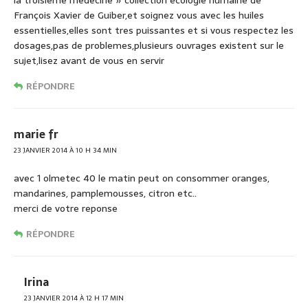
la troisieme médecine » collection ecologie humaine de
François Xavier de Guiber,et soignez vous avec les huiles
essentielles,elles sont tres puissantes et si vous respectez les
dosages,pas de problemes,plusieurs ouvrages existent sur le
sujet,lisez avant de vous en servir
RÉPONDRE
marie fr
23 JANVIER 2014 À 10 H 34 MIN
avec 1 olmetec 40 le matin peut on consommer oranges,
mandarines, pamplemousses, citron etc..
merci de votre reponse
RÉPONDRE
Irina
23 JANVIER 2014 À 12 H 17 MIN