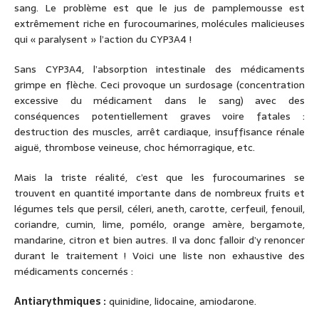
sang. Le problème est que le jus de pamplemousse est
extrêmement riche en furocoumarines, molécules malicieuses
qui « paralysent » l’action du CYP3A4 !
Sans CYP3A4, l’absorption intestinale des médicaments
grimpe en flèche. Ceci provoque un surdosage (concentration
excessive du médicament dans le sang) avec des
conséquences potentiellement graves voire fatales :
destruction des muscles, arrêt cardiaque, insuffisance rénale
aiguë, thrombose veineuse, choc hémorragique, etc.
Mais la triste réalité, c’est que les furocoumarines se
trouvent en quantité importante dans de nombreux fruits et
légumes tels que persil, céleri, aneth, carotte, cerfeuil, fenouil,
coriandre, cumin, lime, pomélo, orange amère, bergamote,
mandarine, citron et bien autres. Il va donc falloir d’y renoncer
durant le traitement ! Voici une liste non exhaustive des
médicaments concernés :
Antiarythmiques :
quinidine, lidocaine, amiodarone.