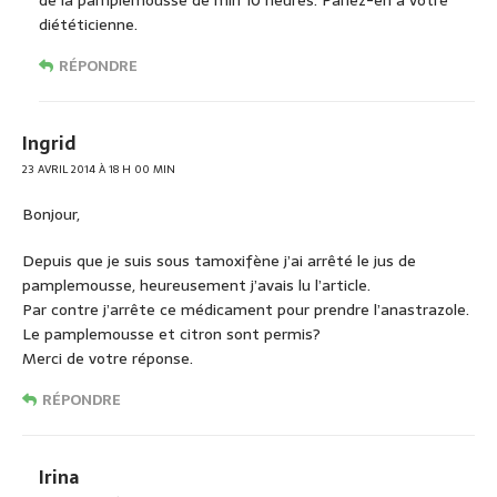
de la pamplemousse de min 10 heures. Parlez-en à votre
diététicienne.
RÉPONDRE
Ingrid
23 AVRIL 2014 À 18 H 00 MIN
Bonjour,
Depuis que je suis sous tamoxifène j’ai arrêté le jus de
pamplemousse, heureusement j’avais lu l’article.
Par contre j’arrête ce médicament pour prendre l’anastrazole.
Le pamplemousse et citron sont permis?
Merci de votre réponse.
RÉPONDRE
Irina