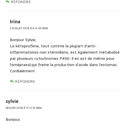
RÉPONDRE
Irina
2 JUILLET 2014 À 6 H 05 MIN
Bonjour Sylvie,
Le kétoprofène, tout comme la plupart d’anti-
inflammatoires non stéroïdiens, est également métabolisé
par plusieurs cytochromes P450. Il en est de même pour
l’oméprasol,qui freine la production d’acide dans l’estomac.
Cordialement
RÉPONDRE
sylvie
28 JUIN 2014 À 17 H 51 MIN
Bonjour,