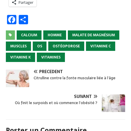
Partager
F
P
a
ar
c
ta
CALCIUM
HOMME
MALATE DE MAGNÉSIUM
e
g
MUSCLES
OS
OSTÉOPOROSE
VITAMINE C
b
er
VITAMINE K
VITAMINES
o
o
PRÉCÉDENT
Citrulline contre la fonte musculaire liée à l’âge
k
SUIVANT
Où finit le surpoids et où commence l’obésité ?
Poster un Commentaire