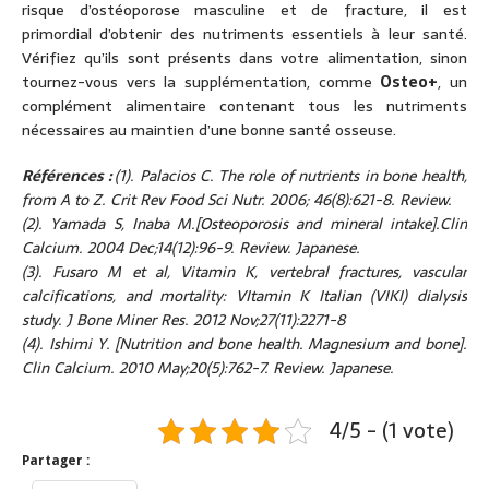
risque d’ostéoporose masculine et de fracture, il est
primordial d’obtenir des nutriments essentiels à leur santé.
Vérifiez qu’ils sont présents dans votre alimentation, sinon
tournez-vous vers la supplémentation, comme
Osteo+
, un
complément alimentaire contenant tous les nutriments
nécessaires au maintien d’une bonne santé osseuse.
Références :
(1). Palacios C. The role of nutrients in bone health,
from A to Z. Crit Rev Food Sci Nutr. 2006; 46(8):621-8. Review.
(2). Yamada S, Inaba M.[Osteoporosis and mineral intake].Clin
Calcium. 2004 Dec;14(12):96-9. Review. Japanese.
(3). Fusaro M et al, Vitamin K, vertebral fractures, vascular
calcifications, and mortality: VItamin K Italian (VIKI) dialysis
study. J Bone Miner Res. 2012 Nov;27(11):2271-8
(4). Ishimi Y. [Nutrition and bone health. Magnesium and bone].
Clin Calcium.
2010 May;20(5):762-7. Review. Japanese.
4/5 - (1 vote)
Partager :