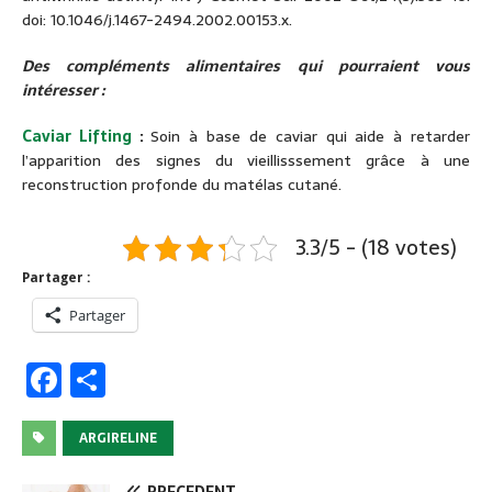
doi: 10.1046/j.1467-2494.2002.00153.x.
Des compléments alimentaires qui pourraient vous
intéresser :
Caviar Lifting
:
Soin à base de caviar qui aide à retarder
l’apparition des signes du vieillisssement grâce à une
reconstruction profonde du matélas cutané.
3.3/5 - (18 votes)
Partager :
Partager
F
P
a
ar
c
ta
ARGIRELINE
e
g