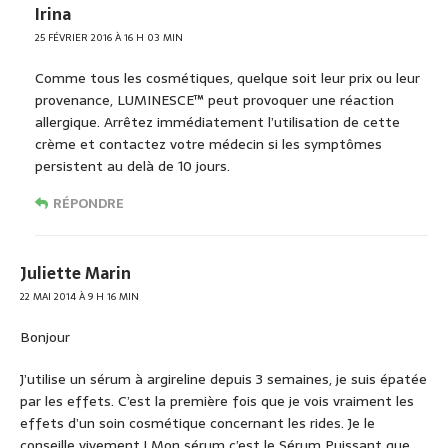
Irina
25 FÉVRIER 2016 À 16 H 03 MIN
Comme tous les cosmétiques, quelque soit leur prix ou leur
provenance, LUMINESCE™ peut provoquer une réaction
allergique. Arrêtez immédiatement l’utilisation de cette
crème et contactez votre médecin si les symptômes
persistent au delà de 10 jours.
RÉPONDRE
Juliette Marin
22 MAI 2014 À 9 H 16 MIN
Bonjour
J’utilise un sérum à argireline depuis 3 semaines, je suis épatée
par les effets. C’est la première fois que je vois vraiment les
effets d’un soin cosmétique concernant les rides. Je le
conseille vivement ! Mon sérum c’est le Sérum Puissant que