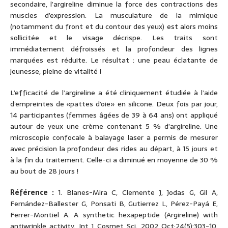
secondaire, l’argireline diminue la force des contractions des
muscles d’expression. La musculature de la mimique
(notamment du front et du contour des yeux) est alors moins
sollicitée et le visage décrispe. Les traits sont
immédiatement défroissés et la profondeur des lignes
marquées est réduite. Le résultat : une peau éclatante de
jeunesse, pleine de vitalité !
L’efficacité de l’argireline a été cliniquement étudiée à l’aide
d’empreintes de «pattes d’oie» en silicone. Deux fois par jour,
14 participantes (femmes âgées de 39 à 64 ans) ont appliqué
autour de yeux une crème contenant 5 % d’argireline. Une
microscopie confocale à balayage laser a permis de mesurer
avec précision la profondeur des rides au départ, à 15 jours et
à la fin du traitement. Celle-ci a diminué en moyenne de 30 %
au bout de 28 jours !
Référence :
1. Blanes-Mira C, Clemente J, Jodas G, Gil A,
Fernández-Ballester G, Ponsati B, Gutierrez L, Pérez-Payá E,
Ferrer-Montiel A. A synthetic hexapeptide (Argireline) with
antiwrinkle activity. Int J Cosmet Sci. 2002 Oct;24(5):303-10.