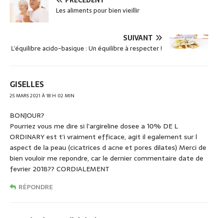
PRÉCÉDENT
b
er
Les aliments pour bien vieillir
o
o
SUIVANT
L’équilibre acido-basique : Un équilibre à respecter !
k
GISELLES
25 MARS 2021 À 18 H 02 MIN
BONJOUR?
Pourriez vous me dire si l’argireline dosee a 10% DE L
ORDINARY est t’i vraiment efficace, agit il egalement sur l
aspect de la peau (cicatrices d acne et pores dilates) Merci de
bien vouloir me repondre, car le dernier commentaire date de
fevrier 2018?? CORDIALEMENT
RÉPONDRE