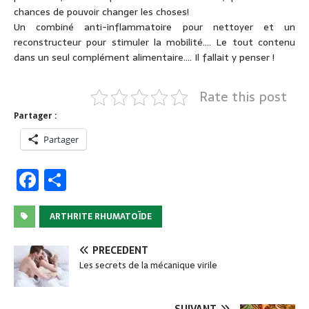
chances de pouvoir changer les choses!
Un combiné anti-inflammatoire pour nettoyer et un
reconstructeur pour stimuler la mobilité…. Le tout contenu
dans un seul complément alimentaire…. Il fallait y penser !
Rate this post
Partager :
Partager
F
P
a
ar
c
ta
ARTHRITE RHUMATOÏDE
e
g
PRÉCÉDENT
b
er
Les secrets de la mécanique virile
o