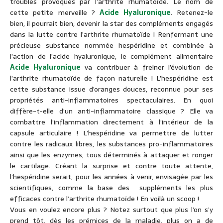
troubles provoqués par l’arthrite rhumatoïde. Le nom de
cette petite merveille ?
Acide Hyaluronique
. Retenez-le
bien, il pourrait bien, devenir la star des compléments engagés
dans la lutte contre l’arthrite rhumatoïde ! Renfermant une
précieuse substance nommée hespéridine et combinée à
l’action de l’acide hyaluronique, le complément alimentaire
Acide Hyaluronique
va contribuer à freiner l’évolution de
l’arthrite rhumatoïde de façon naturelle ! L’hespéridine est
cette substance issue d’oranges douces, reconnue pour ses
propriétés anti-inflammatoires spectaculaires. En quoi
diffère-t-elle d’un anti-inflammatoire classique ? Elle va
combattre l’inflammation directement à l’intérieur de la
capsule articulaire ! L’hespéridine va permettre de lutter
contre les radicaux libres, les substances pro-inflammatoires
ainsi que les enzymes, tous déterminés à attaquer et ronger
le cartilage. Créant la surprise et contre toute attente,
l’hespéridine serait, pour les années à venir, envisagée par les
scientifiques, comme la base des suppléments les plus
efficaces contre l’arthrite rhumatoïde ! En voilà un scoop !
Vous en voulez encore plus ? Notez surtout que plus l’on s’y
prend tôt, dès les prémices de la maladie, plus on a de