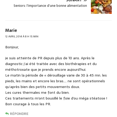
o
SUIVANT
Seniors: l’importance d’une bonne alimentation
k
Marie
12 AVRIL 2014 À 8 H 15 MIN
Bonjour,
je suis atteinte de PR depuis plus de 10 ans. Après le
diagnostic j’ai été traitée avec des biothérapies et du
méthotroxate que je prends encore aujourd’hui.
Le matin la période de « dérouillage varie de 30 à 45 mn. les
pieds, les mains et encore les bras…. ne sont opérationnels
qu’après bien des petits mouvements doux.
Les cures thermales me font du bien.
Ces traitements m’ont bousillé le foie d’ou méga stéatose !
Bon courage à tous les PR.
RÉPONDRE