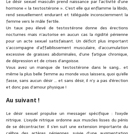
Le désir sexuel masculin prend naissance par l’activité d’une
hormone « la testostérone ». C’est elle qui enflamme la libido,
rend sexuellement endurant et téléguide inconsciemment la
femme vers le mâle fertile.
Un taux peu élevé de testostérone donne des érections
nocturnes mais n’autorise en aucun cas la rigidité pénienne
pour un acte sexuel satisfaisant. Un déficit plus important
s’accompagne d’affaiblissement musculaire, d’accumulation
excessive de graisses abdominales, d’une fatigue chronique,
de dépression et de crises d’angoisse.
Vous avez un manque de testostérone dans le sang… et
même la plus belle femme au monde vous laissera, quoi qu’elle
fasse, sans aucun désir … et sans désir, il n’y a pas d’érection
et donc pas d’amour physique !
Au suivant !
Le désir sexuel propulse un messager spécifique : l’oxyde
nitrique. L’oxyde nitrique ordonne aux muscles lisses du pénis
de se décontracter. Il s’en suit une extension importante du
calibre des artères péniennes, suivie d’une augmentation