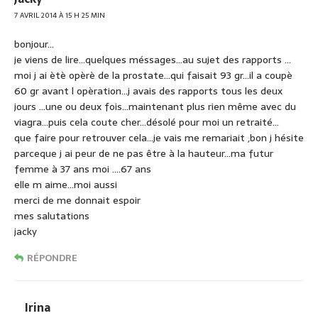
7 AVRIL 2014 À 15 H 25 MIN
bonjour…
je viens de lire…quelques méssages…au sujet des rapports …
moi j ai ètè opèrè de la prostate…qui faisait 93 gr…il a coupè
60 gr avant l opèration…j avais des rapports tous les deux
jours …une ou deux fois…maintenant plus rien même avec du
viagra…puis cela coute cher…désolé pour moi un retraité…
que faire pour retrouver cela…je vais me remariait ,bon j hésite
parceque j ai peur de ne pas être à la hauteur…ma futur
femme à 37 ans moi ….67 ans
elle m aime…moi aussi
merci de me donnait espoir
mes salutations
jacky
RÉPONDRE
Irina