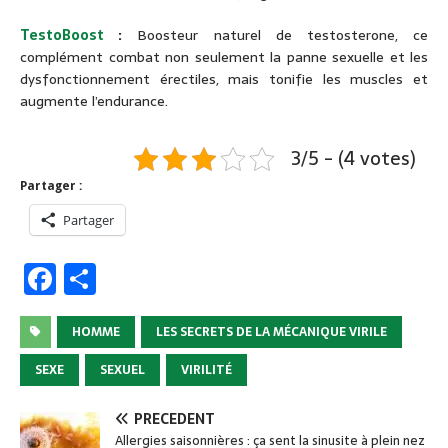
TestoBoost
:
Boosteur naturel de testosterone, ce
complément combat non seulement la panne sexuelle et les
dysfonctionnement érectiles, mais tonifie les muscles et
augmente l’endurance.
3/5 - (4 votes)
Partager :
Partager
F
P
a
ar
c
ta
HOMME
LES SECRETS DE LA MÉCANIQUE VIRILE
e
g
SEXE
SEXUEL
VIRILITÉ
b
er
PRÉCÉDENT
o
Allergies saisonnières : ça sent la sinusite à plein nez