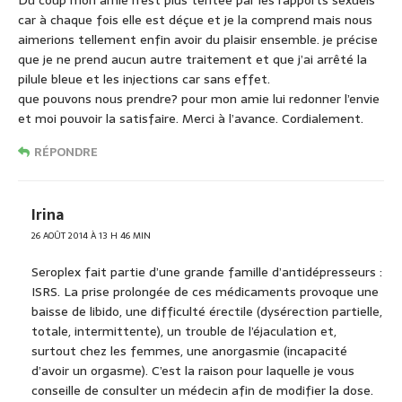
Du coup mon amie n’est plus tentée par les rapports sexuels
car à chaque fois elle est déçue et je la comprend mais nous
aimerions tellement enfin avoir du plaisir ensemble. je précise
que je ne prend aucun autre traitement et que j’ai arrêté la
pilule bleue et les injections car sans effet.
que pouvons nous prendre? pour mon amie lui redonner l’envie
et moi pouvoir la satisfaire. Merci à l’avance. Cordialement.
RÉPONDRE
Irina
26 AOÛT 2014 À 13 H 46 MIN
Seroplex fait partie d’une grande famille d’antidépresseurs :
ISRS. La prise prolongée de ces médicaments provoque une
baisse de libido, une difficulté érectile (dysérection partielle,
totale, intermittente), un trouble de l’éjaculation et,
surtout chez les femmes, une anorgasmie (incapacité
d’avoir un orgasme). C’est la raison pour laquelle je vous
conseille de consulter un médecin afin de modifier la dose.