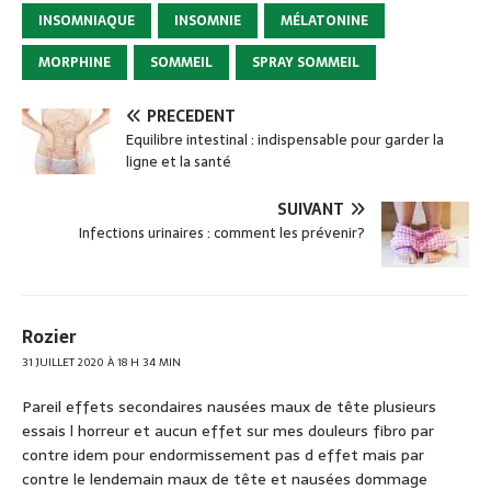
e
g
INSOMNIAQUE
INSOMNIE
MÉLATONINE
b
er
MORPHINE
SOMMEIL
SPRAY SOMMEIL
o
o
PRÉCÉDENT
Equilibre intestinal : indispensable pour garder la
k
ligne et la santé
SUIVANT
Infections urinaires : comment les prévenir?
Rozier
31 JUILLET 2020 À 18 H 34 MIN
Pareil effets secondaires nausées maux de tête plusieurs
essais l horreur et aucun effet sur mes douleurs fibro par
contre idem pour endormissement pas d effet mais par
contre le lendemain maux de tête et nausées dommage