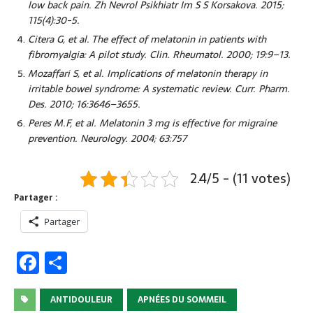
low back pain. Zh Nevrol Psikhiatr Im S S Korsakova. 2015;
115(4):30-5.
Citera G, et al. The effect of melatonin in patients with
fibromyalgia: A pilot study. Clin. Rheumatol. 2000; 19:9–13.
Mozaffari S, et al. Implications of melatonin therapy in
irritable bowel syndrome: A systematic review. Curr. Pharm.
Des. 2010; 16:3646–3655.
Peres M.F, et al. Melatonin 3 mg is effective for migraine
prevention. Neurology. 2004; 63:757
2.4/5 - (11 votes)
Partager :
Partager
F
P
a
ar
c
ta
ANTIDOULEUR
APNÉES DU SOMMEIL