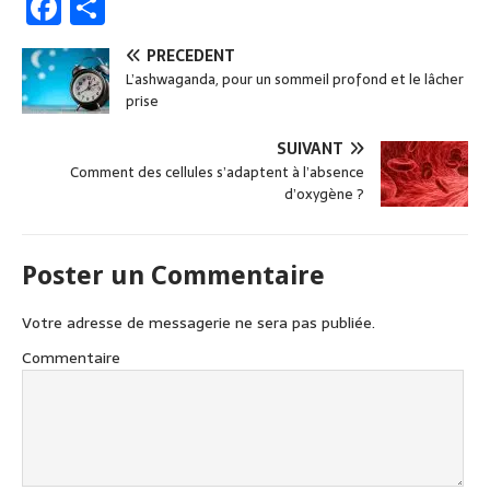
F
P
a
ar
PRÉCÉDENT
c
ta
L’ashwaganda, pour un sommeil profond et le lâcher
e
g
prise
b
er
SUIVANT
o
Comment des cellules s’adaptent à l’absence
d’oxygène ?
o
k
Poster un Commentaire
Votre adresse de messagerie ne sera pas publiée.
Commentaire