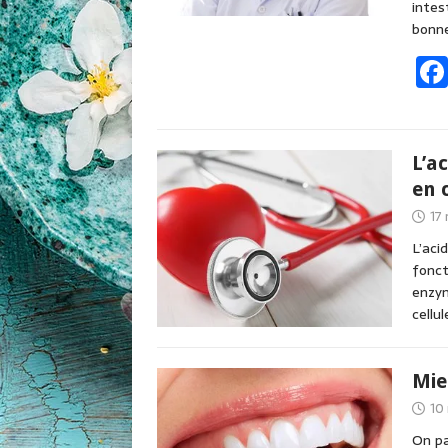
intes
bonn
L’a
en 
17
L’aci
fonct
enzym
cellu
Mie
10
On pa