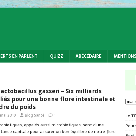
PERTS EN PARLENT
QUIZZ
ABÉCÉDAIRE
MENTIONS
Lactobacillus gasseri – Six milliards
lliés pour une bonne flore intestinale et
dre du poids
 mai 2019
Blog Santé
1
Le T
robiotiques, appelés aussi microbiotiques, sont d’une
Pourq
tance capitale pour assurer un bon équilibre de notre flore
Et si