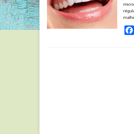
micro
régul
malh