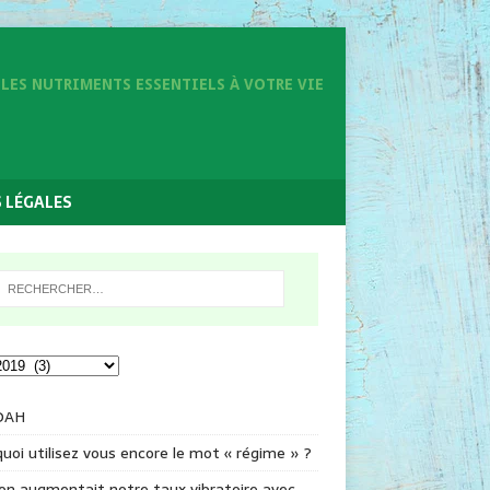
LES NUTRIMENTS ESSENTIELS À VOTRE VIE
 LÉGALES
DAH
uoi utilisez vous encore le mot « régime » ?
 on augmentait notre taux vibratoire avec