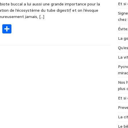
Et si
biote buccal a lui aussi une grande importance pour la
ation de l’écosystème du tube digestif et on l’évoque
Signe
eureusement jamais,
[…]
chez
F
P
Évite
ac
ar
La go
e
ta
Qu’e
b
g
La v
o
er
Pycno
o
mirac
k
Nos h
plus 
Et si
Preve
La ci
Le bê