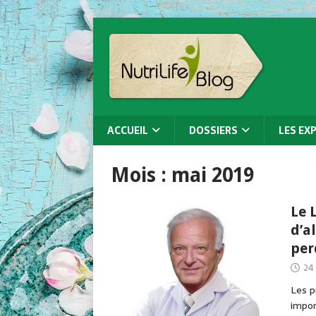
ACCUEIL
DOSSIERS
LES EX
Mois :
mai 2019
Le 
d’a
per
24
Les p
impor