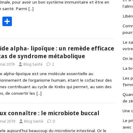
tinale, pour avoir un bon système immunitaire et être en
l’ali
e santé. Parmi
[…]
Libér
F
P
Comme
ac
ar
pourr
e
ta
Le sa
b
g
cide alpha- lipoïque : un remède efficace
votre
o
er
cas de syndrome métabolique
On le
 mai 2019
o
Blog Santé
2
La br
de alpha-lipoïque est une molécule essentielle au
k
Les p
ionnement de l’organisme humain, étant le cofacteur des
fem
es contribuant au cycle de Krebs qui permet, au sein des
les, de convertir les
[…]
Quand
de zè
Une c
ux connaître : le microbiote buccal
Le pr
 mai 2019
Blog Santé
0
avec 
rle aujourd’hui beaucoup du microbiote intestinal. Or le